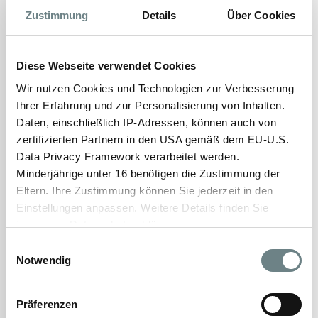
Sitzungen (aber jede
Zustimmung
Details
Über Cookies
Behandlung zählt!)
auf Wunsch örtliche
Betäubung:
Betäubung mittels
Diese Webseite verwendet Cookies
Salbe
Wir nutzen Cookies und Technologien zur Verbesserung
Ihrer Erfahrung und zur Personalisierung von Inhalten.
Erfolgskontrolle nach
Nachsorge:
Daten, einschließlich IP-Adressen, können auch von
3 Monaten
zertifizierten Partnern in den USA gemäß dem EU-U.S.
Data Privacy Framework verarbeitet werden.
Sport:
am nächsten Tag
Minderjährige unter 16 benötigen die Zustimmung der
Arbeitsfähig:
am nächsten Tag
Eltern. Ihre Zustimmung können Sie jederzeit in den
Einstellungen anpassen. Weitere Details finden Sie
Kosten:
ab 299 Euro
in unserer Datenschutzerklärung.
Einwilligungsauswahl
Notwendig
Jetzt Termin vereinbaren
Präferenzen