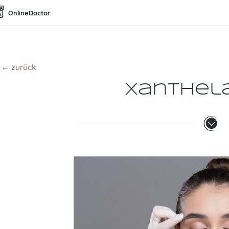
OnlineDoctor
← zurück
Xanthel