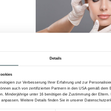
Details
Xanthelasmen sind meist erblich bedingte Fett
Häufig sind diese ästhetisch störend und könn
Cookies
Bevor eine Therapie der Xanthelasmen erfolgt, 
Fettstoffwechselstörung vom Hausarzt oder In
ologien zur Verbesserung Ihrer Erfahrung und zur Personalisier
 können auch von zertifizierten Partnern in den USA gemäß dem
Die Einlagerungen können operative mit kleinen
n. Minderjährige unter 16 benötigen die Zustimmung der Eltern
oder auch mittels Laser schonend entfernt wer
en anpassen. Weitere Details finden Sie in unserer Datenschutzer