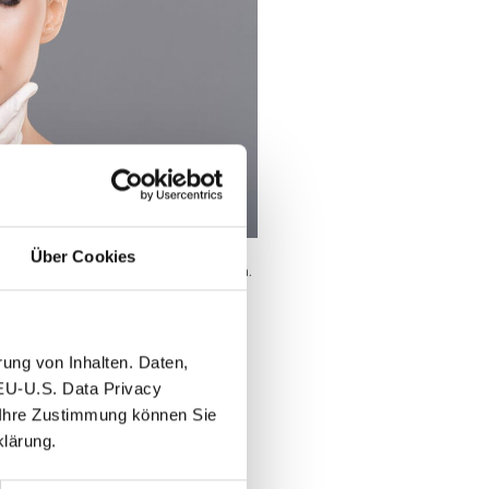
Über Cookies
einlagerungen im Augenliderbereich.
en auch das Sehen beeinträchtigen.
sollte eine Abklärung bezüglich
ternisten ausgeschlossen werden.
ung von Inhalten. Daten,
 EU-U.S. Data Privacy
 Schnitten in örtlicher Betäubung
. Ihre Zustimmung können Sie
den.
klärung.